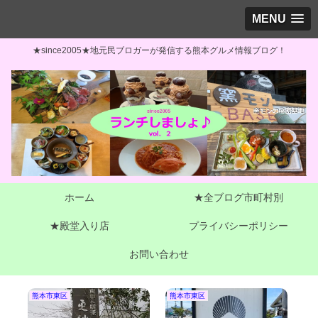
MENU
★since2005★地元民ブロガーが発信する熊本グルメ情報ブログ！
ホーム
★全ブログ市町村別
★殿堂入り店
プライバシーポリシー
お問い合わせ
熊本市東区
熊本市東区
大