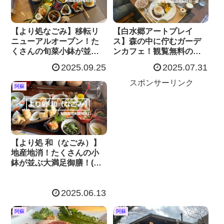
【より処なごみ】移転リ
【白水郷アートプレイ
ニューアルオープン！た
ス】森の中に佇むガーデ
くさんの旬菜小鉢が並ぶ
ンカフェ！観覧無料のア
お得ランチ！(熊本県南阿
ートギャラリーも！(熊本
2025.09.25
2025.07.31
蘇村)
県南阿蘇村)
スポンサーリンク
阿蘇
【より処 和（なごみ）】
地産地消！たくさんの小
鉢が並ぶ大満足御膳！(熊
本県南阿蘇村)
2025.06.13
阿蘇
阿蘇