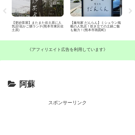
に
【更紗茶屋】またまた佐土原に人
【薫旬家 だんらん】ミシュラン掲
【
ッ
気店!花かご膳ランチ(熊本市東区佐
載の人気店！炊き立ての土鍋ご飯
場
土原)
も魅力！(熊本市画図町)
つい
《アフィリエイト広告を利用しています》
阿蘇
スポンサーリンク