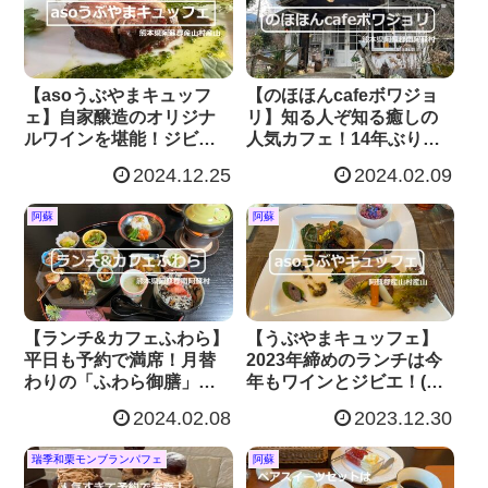
【asoうぶやまキュッフ
【のほほんcafeボワジョ
ェ】自家醸造のオリジナ
リ】知る人ぞ知る癒しの
ルワインを堪能！ジビエ
人気カフェ！14年ぶりの
も格別の美味しさに感
訪問ですw(熊本県南阿蘇
2024.12.25
2024.02.09
動！(熊本県産山村)
村)
阿蘇
阿蘇
【ランチ&カフェふわら】
【うぶやまキュッフェ】
平日も予約で満席！月替
2023年締めのランチは今
わりの「ふわら御膳」は
年もワインとジビエ！(熊
やっぱり凄かった！
本県産山村)
2024.02.08
2023.12.30
瑞季和栗モンブランパフェ
阿蘇