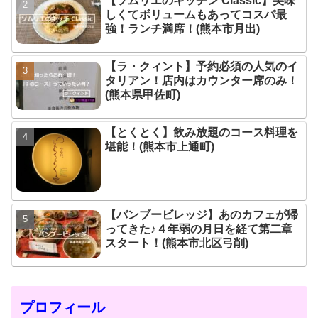
【ソムリエのキッチン Classic】美味
しくてボリュームもあってコスパ最
強！ランチ満席！(熊本市月出)
【ラ・クィント】予約必須の人気のイ
タリアン！店内はカウンター席のみ！
(熊本県甲佐町)
【とくとく】飲み放題のコース料理を
堪能！(熊本市上通町)
【バンブービレッジ】あのカフェが帰
ってきた♪４年弱の月日を経て第二章
スタート！(熊本市北区弓削)
プロフィール