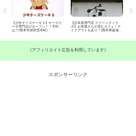
ラ
【五黄の寅(ごおうのとら)】ラン
【グランピングカフェ イロハ】新
【サ
テ
チ営業スタート！高級感ある店内
規オープン！全天候型グランピン
料
城
で個室もあり！予約可(熊本市戸島
グスペース！(熊本市植木町)
味し
西)
《アフィリエイト広告を利用しています》
スポンサーリンク