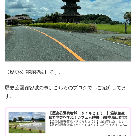
【歴史公園鞠智城】です。
歴史公園鞠智城の事はこちらのブログでもご紹介してま
す。
【歴史公園鞠智城（きくちじょう）】温故創生
館で歴史を学ぶ！カフェも隣接！(熊本県山鹿市)
【歴史公園鞠智城（きくちじょう）】山鹿市にあります
【歴史公園鞠智城（きくちじょう）】に行ってきました...