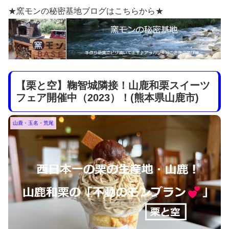
★窯モンの秘密基地ブログはこちらから★
【栗と空】鞠智城隣接！山鹿和栗スイーツ
フェア開催中（2023）！(熊本県山鹿市)
山鹿・玉名・荒尾