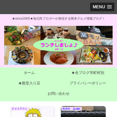
MENU
★since2005★地元民ブロガーが発信する熊本グルメ情報ブログ！
ホーム
★全ブログ市町村別
★殿堂入り店
プライバシーポリシー
お問い合わせ
熊本市東区
熊本市北区
嘉