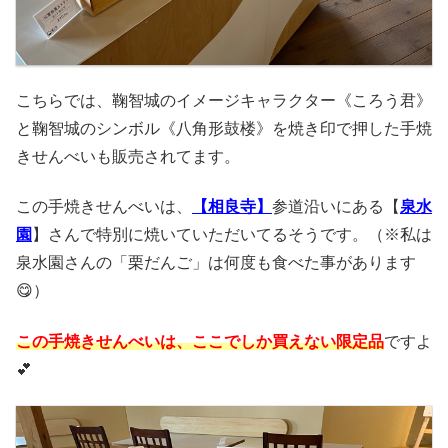
こちらでは、鞠智城のイメージキャラクター《ころう君》
と鞠智城のシンボル《八角形鼓楼》を焼き印で押した手焼
きせんべいも販売されてます。
この手焼きせんべいは、
【相良寺】
参道沿いにある【
泉水
園
】さんで特別に焼いていただいてるそうです。（※私は
泉水園さんの「栗だんご」は何度も食べた事があります
😋）
この手焼きせんべいは、ここでしか買えない限定品
ですよ
💕