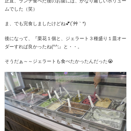
正直、ランチ食べた後のお腹には、かなり厳しいボリュー
ムでした（笑）
ま、でも完食しましたけどね💕(´艸｀*)
後になって、『栗花１個と、ジェラート３種盛り１皿オー
ダーすれば良かったね(^^;』と・・。
そうだぁ～～ジェラートも食べたかったんだった😭