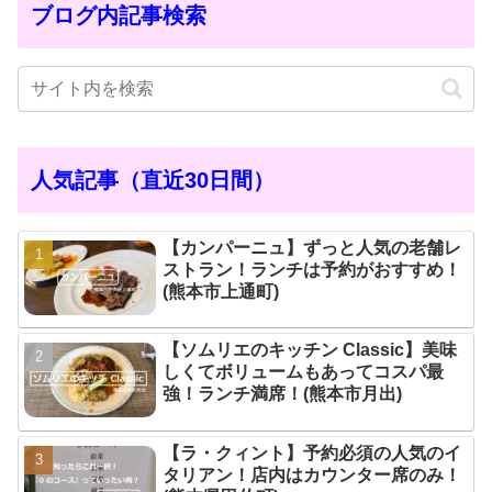
ブログ内記事検索
人気記事（直近30日間）
【カンパーニュ】ずっと人気の老舗レ
ストラン！ランチは予約がおすすめ！
(熊本市上通町)
【ソムリエのキッチン Classic】美味
しくてボリュームもあってコスパ最
強！ランチ満席！(熊本市月出)
【ラ・クィント】予約必須の人気のイ
タリアン！店内はカウンター席のみ！