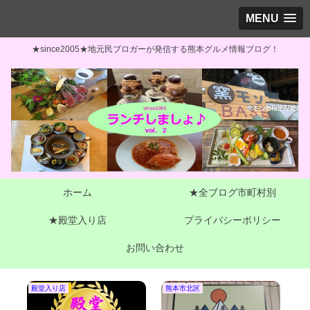
MENU
★since2005★地元民ブロガーが発信する熊本グルメ情報ブログ！
ホーム
★全ブログ市町村別
★殿堂入り店
プライバシーポリシー
お問い合わせ
菊陽町
熊本市東区
阿