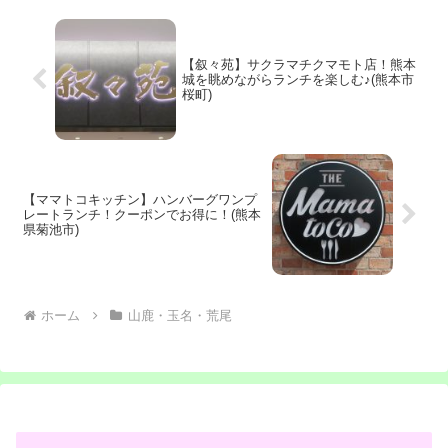
【叙々苑】サクラマチクマモト店！熊本
城を眺めながらランチを楽しむ♪(熊本市
桜町)
【ママトコキッチン】ハンバーグワンプ
レートランチ！クーポンでお得に！(熊本
県菊池市)
ホーム
山鹿・玉名・荒尾