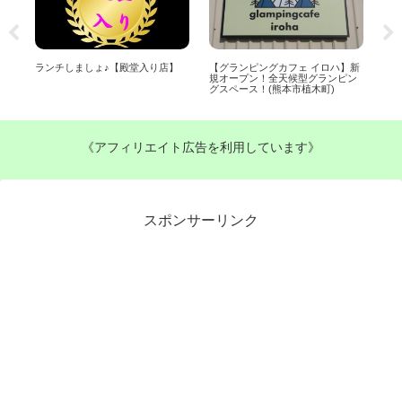
】新
【たなか畜産光の森店】は閉店し
【五黄の寅(ごおうのとら)】ラン
【
ン
【焼肉田中畜産光の森】がオープ
チ営業スタート！高級感ある店内
使
ン！(熊本県菊陽町)
で個室もあり！予約可(熊本市戸島
クリ
西)
《アフィリエイト広告を利用しています》
スポンサーリンク