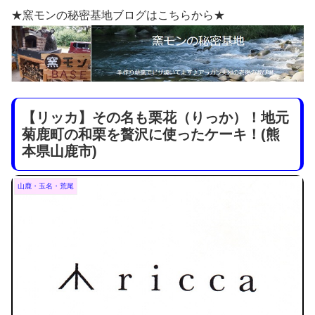
★窯モンの秘密基地ブログはこちらから★
【リッカ】その名も栗花（りっか）！地元
菊鹿町の和栗を贅沢に使ったケーキ！(熊
本県山鹿市)
山鹿・玉名・荒尾