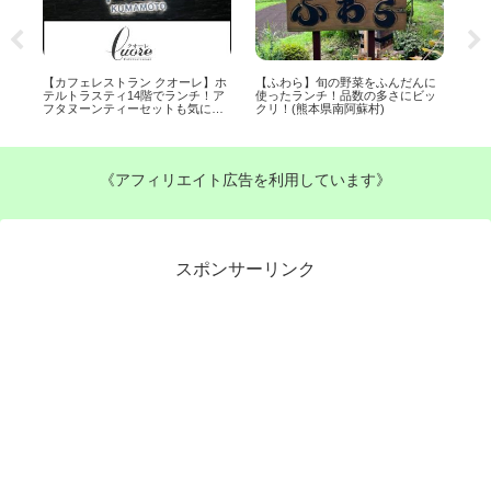
に
【更紗茶屋】またまた佐土原に人
【熊本グルメ情報】ランチ＆ディ
【
ッ
気店!花かご膳ランチ(熊本市東区佐
ナー！メニューやアクセスも詳し
場
土原)
く発信！
つい
《アフィリエイト広告を利用しています》
スポンサーリンク