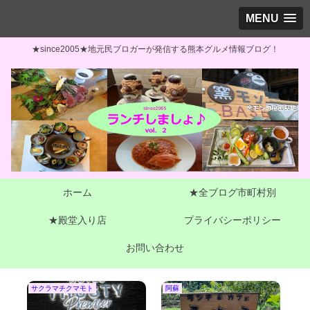
MENU
★since2005★地元民ブロガーが発信する熊本グルメ情報ブログ！
ホーム
★全ブログ市町村別
★殿堂入り店
プライバシーポリシー
お問い合わせ
熊本市東区
市町村地区別一覧
大