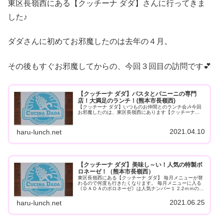
東区長嶺西にある【クッチーナ ダダ】さんに行ってきま
した♪
ダダさんに初めてお邪魔したのは去年の４月。
その後もすぐお邪魔してからの、今回３回目の訪問です💕
【クッチーナ ダダ】パスタとパニーニの専門
店！大満足のランチ！(熊本市長嶺西)
【クッチーナ ダダ】いつものお仲間とのランチ会🎶今回
お邪魔したのは、東区長嶺西にあります【クッチーナ...
2021.04.10
haru-lunch.net
【クッチーナ ダダ】美味し～い！人気の特製ボ
ロネーゼ！（熊本市長嶺西）
東区長嶺西にある【クッチーナ ダダ】 毎月メニューが替
わるので何度も行きたくなります。 毎月メニューに入る
《ＤＡＤＡのボロネーゼ》は人気ナンバー１ 2.2ｍｍの太
麺パスタに絡みつくソース。 国産牛の超粗挽肉とトロト
ロ牛すじ100％のボロネーゼ。 食べ応えもバツグンで
2021.06.25
haru-lunch.net
す！！