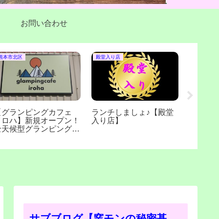
お問い合わせ
熊本市北区
殿堂入り店
西原村・益
【グランピングカフェ
ランチしましょ♪【殿堂
【boke
イロハ】新規オープン！
入り店】
ストラン
全天候型グランピングス
オープ
ペース！(熊本市植木町)
クセス方
西原村)
サブブログ【窯モンの秘密基