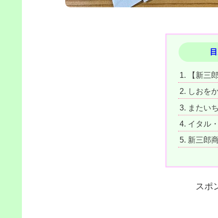
目
【新三
しおを
またい
イタル・su
新三郎商
スポ