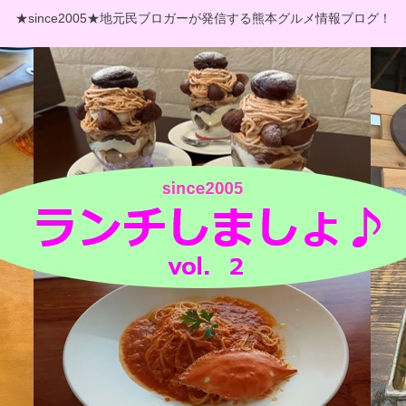
★since2005★地元民ブロガーが発信する熊本グルメ情報ブログ！