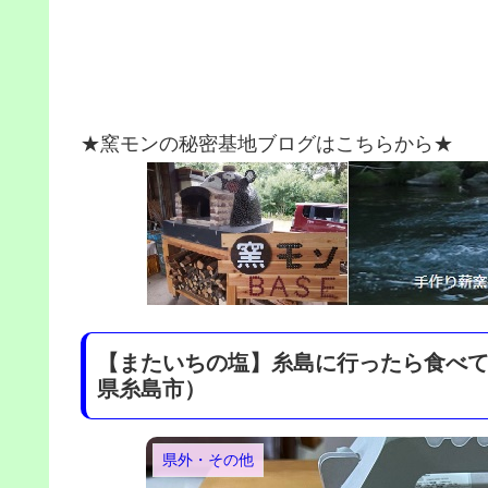
★窯モンの秘密基地ブログはこちらから★
【またいちの塩】糸島に行ったら食べ
県糸島市）
県外・その他