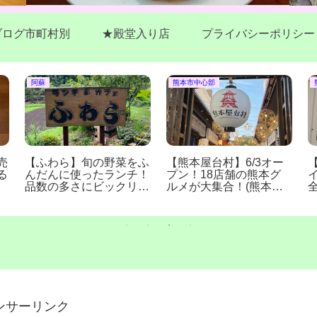
ブログ市町村別
★殿堂入り店
プライバシーポリシー
阿蘇
熊本市中心部
売
【ふわら】旬の野菜をふ
【熊本屋台村】6/3オー
る
んだんに使ったランチ！
プン！18店舗の熊本グ
品数の多さにビックリ！
ルメが大集合！(熊本市
(熊本県南阿蘇村)
城東町)
ンサーリンク