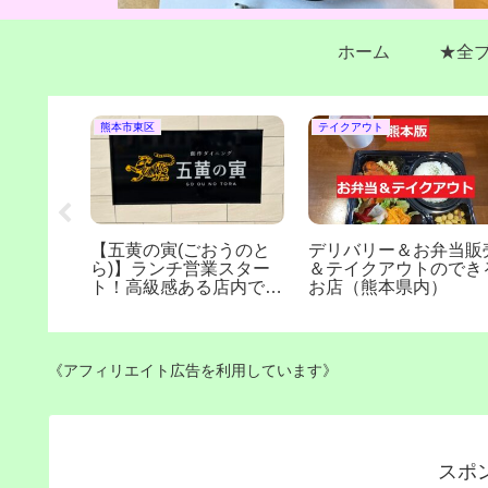
ホーム
★全
熊本市東区
テイクアウト
モッチダ
【五黄の寅(ごおうのと
デリバリー＆お弁当販
にオープ
ら)】ランチ営業スター
＆テイクアウトのでき
ニューや
ト！高級感ある店内で個
お店（熊本県内）
合志市須
室もあり！予約可(熊本
市戸島西)
《アフィリエイト広告を利用しています》
スポ