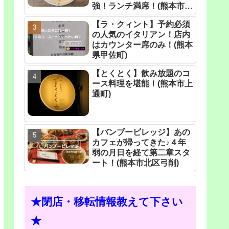
強！ランチ満席！(熊本市月
出)
【ラ・クィント】予約必須
の人気のイタリアン！店内
はカウンター席のみ！(熊本
県甲佐町)
【とくとく】飲み放題のコ
ース料理を堪能！(熊本市上
通町)
【バンブービレッジ】あの
カフェが帰ってきた♪４年
弱の月日を経て第二章スタ
ート！(熊本市北区弓削)
★閉店・移転情報教えて下さい
★