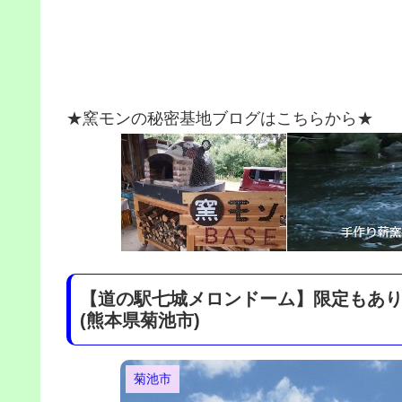
★窯モンの秘密基地ブログはこちらから★
【道の駅七城メロンドーム】限定もあ
(熊本県菊池市)
菊池市