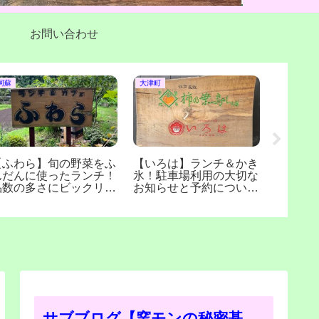
お問い合わせ
阿蘇
大津町
熊本市北区
【ふわら】旬の野菜をふ
【いろは】ランチ＆かき
【グラ
んだんに使ったランチ！
氷！駐車場利用の大切な
イロハ
品数の多さにビックリ！
お知らせと予約について
全天候
(熊本県南阿蘇村)
(熊本県大津町)
ペース！
サブブログ【窯モンの秘密基