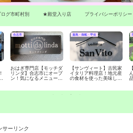
ブログ市町村別
★殿堂入り店
プライバシーポリシー
合志市
嘉島・御船・甲佐
おはぎ専門店【モッチダ
【サンヴィート】古民家
！
リンダ】合志市にオープ
イタリア料理店！地元産
魅
ン！気になるメニューや
の食材を使った美味しい
予約方法は？（合志市須
ランチ！(熊本県甲佐町)
屋）
ンサーリンク