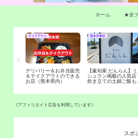
ホーム
★全
テイクアウト
熊本市東区
報】ラン
デリバリー＆お弁当販売
【薫旬家 だんらん】ミ
メニュー
＆テイクアウトのできる
シュラン掲載の人気店
しく発
お店（熊本県内）
炊き立ての土鍋ご飯も
力！(熊本市画図町)
《アフィリエイト広告を利用しています》
スポ