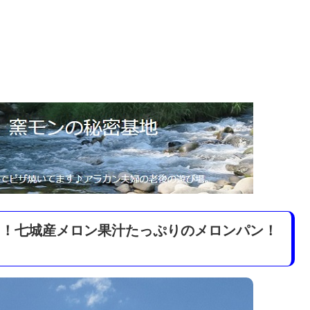
り！七城産メロン果汁たっぷりのメロンパン！