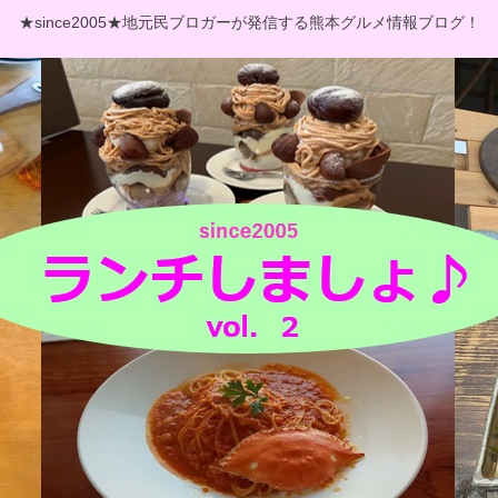
★since2005★地元民ブロガーが発信する熊本グルメ情報ブログ！