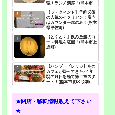
強！ランチ満席！(熊本市月
出)
【ラ・クィント】予約必須
の人気のイタリアン！店内
はカウンター席のみ！(熊本
県甲佐町)
【とくとく】飲み放題のコ
ース料理を堪能！(熊本市上
通町)
【バンブービレッジ】あの
カフェが帰ってきた♪４年
弱の月日を経て第二章スタ
ート！(熊本市北区弓削)
★閉店・移転情報教えて下さい
★